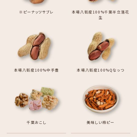
※ピーナッツサブレ
本場八街産100%千葉半立落花
生
本場八街産100%中手豊
本場八街産100%Qなっつ
千葉おこし
美味しい柿ピー