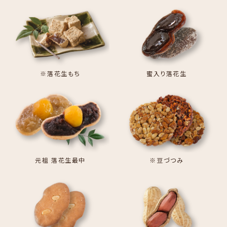
※落花生もち
蜜入り落花生
元祖 落花生最中
※豆づつみ