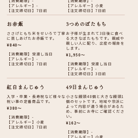
【消費期限】-
【消費期限】-
【アレルギー】-
【アレルギー】小麦
【注文締切日】7日前
【注文締切日】7日前
お赤飯
3つめのぼたもち
ささげともち米をせいろで丁寧
お子様が生まれて3日後に食べ
に蒸しあげたお赤飯です。
る大きなぼたもちです。親戚や
親しい人に配り、出産の報告を
¥840～
します。
【消費期限】受渡し当日
¥1,950～
【アレルギー】-
【注文締切日】7日前
【消費期限】受渡し当日
【アレルギー】-
【注文締切日】3日前
紅白まんじゅう
49日まんじゅう
入学・卒業・長寿祝など様々な
小さな饅頭48個と大きな饅頭1
祝い事の定番商品です。
個のセットです。地域や宗派に
よって内容が違う場合があるた
¥380～
め、事前にお寺にご確認くださ
い。
【消費期限】-
【アレルギー】小麦
¥162～
【注文締切日】7日前
【消費期限】-
【アレルギー】小麦