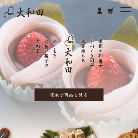
落花生商品
和菓子商品
大和田について
大和田
大和田
蜜入り落花生の
お祝い菓子の
豆づつみ
のしもち
落花生もなか
落花生もち
落花生
手づくり団子
千葉県産
季節の和菓子
定番商品
お買い物ガイド
ログイン
カート
落花生商品を見る
和菓子商品を見る